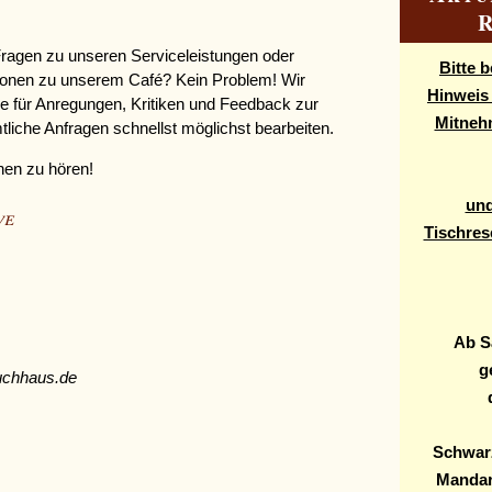
Fragen zu unseren Serviceleistungen oder
Bitte 
tionen zu unserem Café? Kein Problem! Wir
Hinweis
ne für Anregungen, Kritiken und Feedback zur
Mitneh
iche Anfragen schnellst möglichst bearbeiten.
nen zu hören!
und
ve
Tischres
Ab S
g
auchhaus.de
Schwarz
Mandar