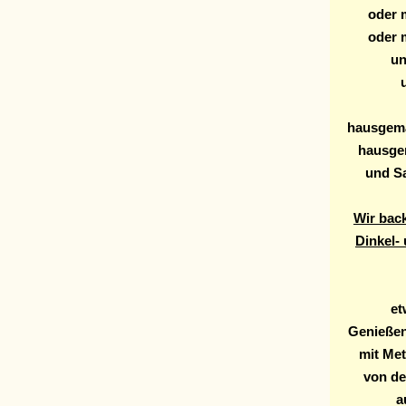
oder 
oder 
un
hausgema
hausge
und Sa
Wir back
Dinkel-
et
Genießen
mit Me
von de
a