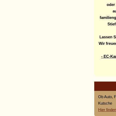
oder
a
familien
Stie
Lassen Si
Wir freu
- EC-Ka
Ob Auto, 
Kutsche
Hier finde