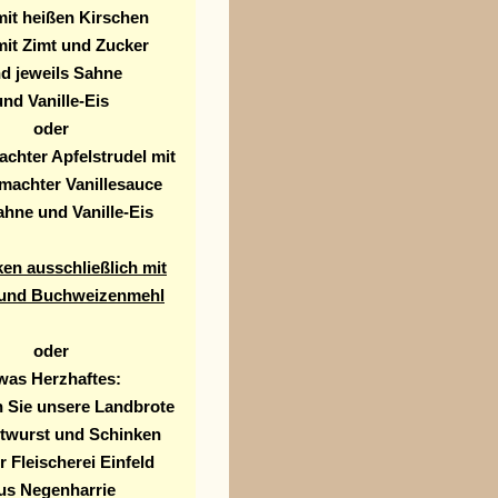
mit heißen Kirschen
mit Zimt und Zucker
d jeweils Sahne
und Vanille-Eis
oder
chter Apfelstrudel mit
machter Vanillesauce
hne und Vanille-Eis
en ausschließlich mit
 und Buchweizenmehl
oder
was Herzhaftes:
 Sie unsere Landbrote
ttwurst und Schinken
r Fleischerei Einfeld
us Negenharrie