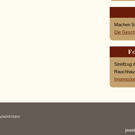
Machen Sie
Die Gesch
F
Streifzug 
Rauchhau
Impressio
adenstedt
jewe